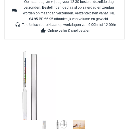
Op maandag t/m vrijdag voor 12.30 besteld, dezelfde dag
verzonden. Bestellingen geplaatst op zaterdag en zondag
local_shipping
worden op maandag verzonden. Verzendkosten vanaf : NL
€4.95 BE €6,95 afhankelijk van volume en gewicht.
headset_mic
Telefonisch bereikbaar op werkdagen van 9.00hr tot 12.00hr
thumb_up
Online veilig & snel betalen
Dit instrument wordt gebruikt om het