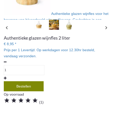
Authentieke glazen wijnfles voor het
bewaren van bijvoorbeeld wijn en likeuren. Gevlochten in een
mand gemaakt van zeegras. Kan natuurlijk ook als decoratief
chevron_left
chevron_right
element worden gebruikt.
Authentieke glazen wijnfles 2 liter
€ 8,95 *
Prijs per 1
Levertijd:
Op werkdagen voor 12.30hr besteld,
vandaag verzonden.
Bestellen
Op voorraad





(1)