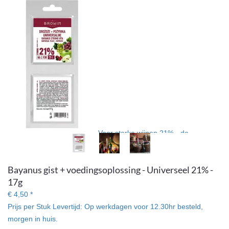
Voor sterke wijnen 21% - de
universele set gist met een voedingsoplossing stelt u in staat om
tot 21% te vergisten met een geschikte doses suiker.
Bayanus gist + voedingsoplossing - Universeel 21% -
17g
€ 4,50 *
Prijs per Stuk
Levertijd:
Op werkdagen voor 12.30hr besteld,
morgen in huis.