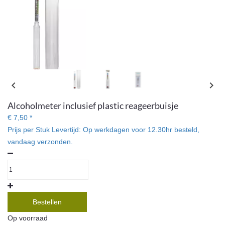
Een alcoholmeter waarmee u het
chevron_left
chevron_right
alcoholgehalte in kleurloze, suikervrije alcohol kunt meten.
Alcoholmeter inclusief plastic reageerbuisje
€ 7,50 *
Prijs per Stuk
Levertijd:
Op werkdagen voor 12.30hr besteld,
vandaag verzonden.
Bestellen
Op voorraad