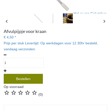
Het ei van Columbus
voor bierbrouwers! Bierflesje vol? Het pijpje stopt automatisch als
chevron_left
chevron_right
je het bierflesje wegneemt. Past op aftapkraan.
Afvulpijpje voor kraan
€ 4,50 *
Prijs per stuk
Levertijd:
Op werkdagen voor 12.30hr besteld,
vandaag verzonden.
Bestellen
Op voorraad





(0)