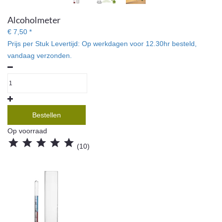
percentage van de zuivere alcohol te meten.
Alcoholmeter
€ 7,50 *
Prijs per Stuk
Levertijd:
Op werkdagen voor 12.30hr besteld,
vandaag verzonden.
Bestellen
Op voorraad





(10)