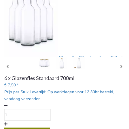
Glazenfles "Standaard" van 700 ml
met schroefmond van 28mm. Perfect voor het bewaren van
chevron_left
chevron_right
tincturen, likeuren of sappen.
6 x Glazenfles Standaard 700ml
€ 7,50 *
Prijs per Stuk
Levertijd:
Op werkdagen voor 12.30hr besteld,
vandaag verzonden.