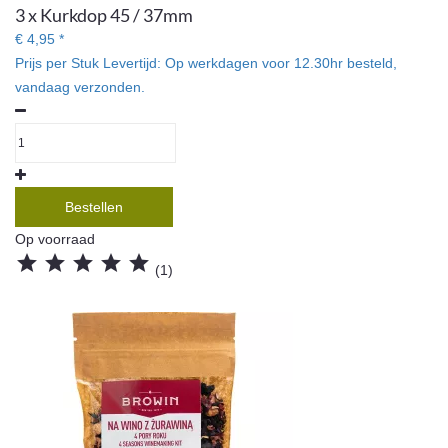
3 x Kurkdop 45 / 37mm
€ 4,95 *
Prijs per Stuk
Levertijd:
Op werkdagen voor 12.30hr besteld,
vandaag verzonden.
Bestellen
Op voorraad





(1)