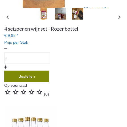
Wijn voor elk
jaargetijde - met deze set kunt u het hele jaar door wijn maken,
chevron_left
chevron_right
ook buiten het fruitseizoen!
4 seizoenen wijnset - Rozenbottel
€ 9,95 *
Prijs per Stuk
Bestellen
Op voorraad





(0)