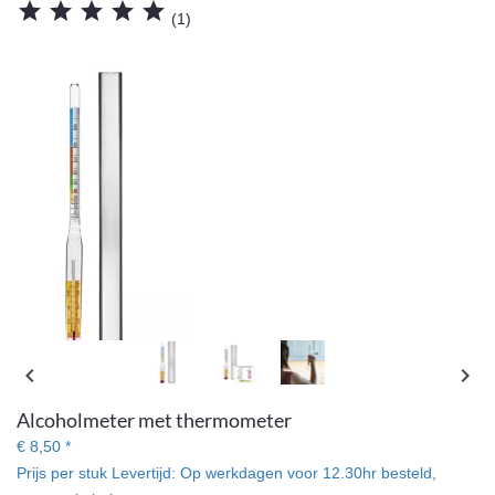





(1)
Dit instrument wordt gebruikt om het
chevron_left
chevron_right
percentage van de zuivere alcohol te meten.
Alcoholmeter met thermometer
€ 8,50 *
Prijs per stuk
Levertijd:
Op werkdagen voor 12.30hr besteld,