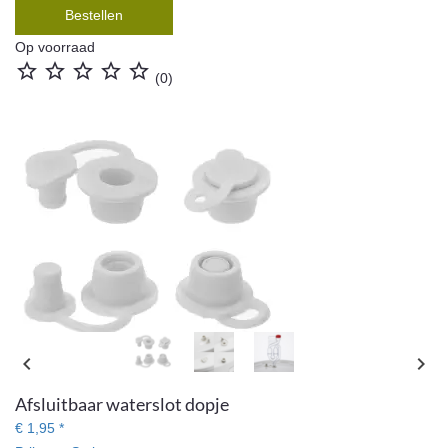
Bestellen
Op voorraad





(0)
Afsluitbaar dopje
chevron_left
chevron_right
inclusief opening voor waterslot.
Afsluitbaar waterslot dopje
€ 1,95 *