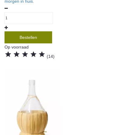
morgen in huis.
Bestellen
Op voorraad





(14)